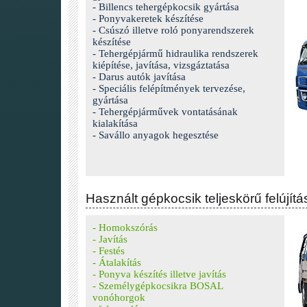
- Billencs tehergépkocsik gyártása
- Ponyvakeretek készítése
- Csúszó illetve roló ponyarendszerek
készítése
- Tehergépjármű hidraulika rendszerek
kiépítése, javítása, vizsgáztatása
- Darus autók javítása
- Speciális felépítmények tervezése,
gyártása
- Tehergépjárművek vontatásának
kialakítása
- Savállo anyagok hegesztése
Használt gépkocsik teljeskörű felújítá
- Homokszórás
- Javítás
- Festés
- Átalakítás
- Ponyva készítés illetve javítás
- Személygépkocsikra BOSAL
vonóhorgok